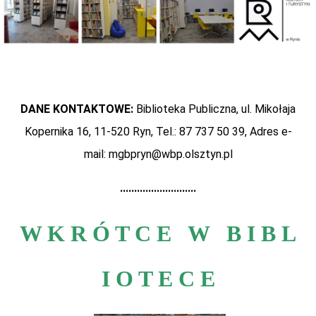
DANE KONTAKTOWE:
Biblioteka Publiczna,
ul. Mikołaja
Kopernika 16,
11-520 Ryn,
Tel.: 87 737 50 39,
Adres e-
mail:
mgbpryn@wbp.olsztyn.pl
...........................
W K R Ó T C E W B I B L
I O T E C E