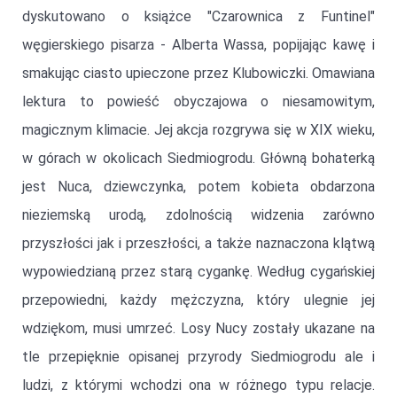
dyskutowano o książce "Czarownica z Funtinel"
węgierskiego pisarza - Alberta Wassa, popijając kawę i
smakując ciasto upieczone przez Klubowiczki. Omawiana
lektura to powieść obyczajowa o niesamowitym,
magicznym klimacie. Jej akcja rozgrywa się w XIX wieku,
w górach w okolicach Siedmiogrodu. Główną bohaterką
jest Nuca, dziewczynka, potem kobieta obdarzona
nieziemską urodą, zdolnością widzenia zarówno
przyszłości jak i przeszłości, a także naznaczona klątwą
wypowiedzianą przez starą cygankę. Według cygańskiej
przepowiedni, każdy mężczyzna, który ulegnie jej
wdziękom, musi umrzeć. Losy Nucy zostały ukazane na
tle przepięknie opisanej przyrody Siedmiogrodu ale i
ludzi, z którymi wchodzi ona w różnego typu relacje.