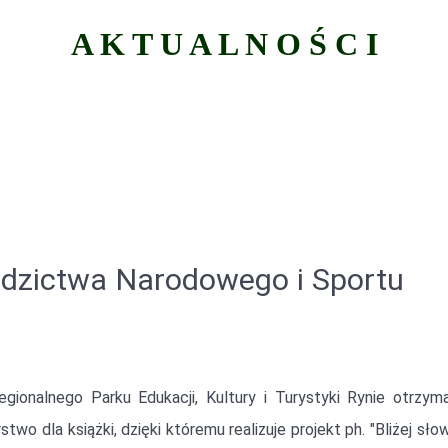
A K T U A L N O Ś C I
iedzictwa Narodowego i Sportu
egionalnego Parku Edukacji, Kultury i Turystyki Rynie otrzym
dla książki, dzięki któremu realizuje projekt ph. "Bliżej słowa,