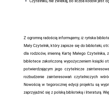
Czytelniku, nie zwlekaj, bo liczba kodów jest 
Z ogromną radością informujemy, iż ryńska bibliot
Mały Czytelnik, który zapisze się do biblioteki, 
dla rodziców, imienną Kartę Małego Czytelnika, z
bibliotece zakoń
czoną wypożyczeniem książki ot
potwierdzającym jego czytelnicze zainteresowa
rozbudzenie zainteresowań czytelniczych wśró
Nowością w tegorocznej edycji projektu są wypra
zaprzyjaźnić się z polską biblioteką i literaturą. W