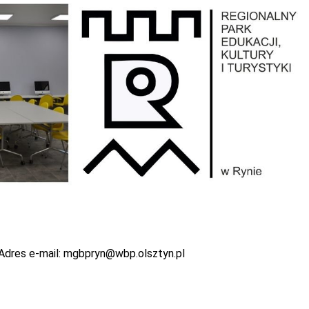
Adres e-mail:
mgbpryn@wbp.olsztyn.pl