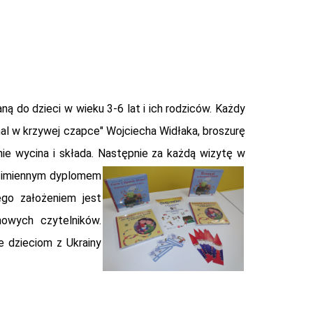
ną do dzieci w wieku 3-6 lat i ich rodziców. Każdy
snal w krzywej czapce" Wojciecha Widłaka, broszurę
lnie wycina i składa. Następnie za każdą wizytę w
ny imiennym dyplomem
ego założeniem jest
nowych czytelników.
e dzieciom z Ukrainy