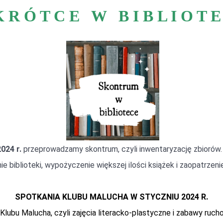
 R Ó T C E W B I B L I O T E
024 r.
przeprowadzamy skontrum, czyli inwentaryzację zbiorów
biblioteki, wypożyczenie większej ilości książek i zaopatrzenie 
SPOTKANIA KLUBU MALUCHA W STYCZNIU 2024 R.
Klubu Malucha, czyli zajęcia literacko-plastyczne i zabawy ruch