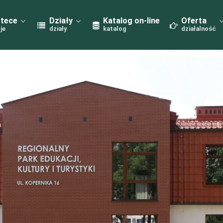
otece
Działy
Katalog on-line
Oferta
je
działy
katalog
działalność