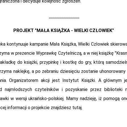
ograniczona i decyduje kolejność zgłoszeń.
...........................
PROJEKT "MAŁA KSIĄŻKA - WIELKI CZŁOWIEK"
eka kontynuuje kampanie Mała Książka, Wielki Człowiek skierowa
otrzyma w prezencie Wyprawkę Czytelniczą, a w niej książkę "Kra
akładkę do książki, przypinkę i kostkę do gry, którą samodzie
rzyma naklejkę, a po zebraniu dziesięciu zostanie uhonorowa
nia. Organizatorem akcji jest Instytut Książki. A głównym j
d najmłodszych czytelników i pozyskanie przez biblioteki 
wki w wersji ukraińsko-polskiej. Mamy nadzieję, iż pomogą on
ięcej informacji o projekcie znajdziesz
tutaj
.