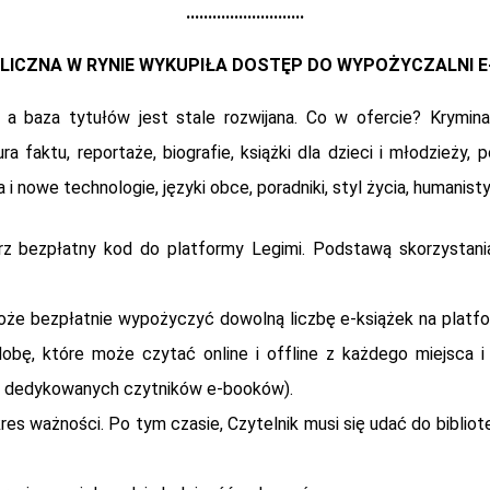
...........................
BLICZNA W RYNIE WYKUPIŁA DOSTĘP DO WYPOŻYCZALNI E-
baza tytułów jest stale rozwijana. Co w ofercie? Kryminały, se
tura faktu, reportaże, biografie, książki dla dzieci i młodzieży, p
 i nowe technologie, języki obce, poradniki, styl życia, humanisty
ierz bezpłatny kod do platformy Legimi. Podstawą skorzystania
oże bezpłatnie wypożyczyć dowolną liczbę e-książek na platfo
obę, które może czytać online i offline z każdego miejsca 
m z dedykowanych czytników e-booków).
s ważności. Po tym czasie, Czytelnik musi się udać do bibliotek