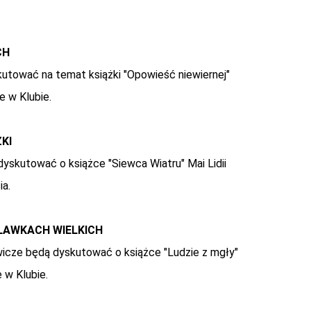
CH
utować na temat książki "Opowieść niewiernej"
 w Klubie.
KI
yskutować o książce "Siewca Wiatru" Mai Lidii
ia.
RŁAWKACH WIELKICH
icze będą dyskutować o książce
"Ludzie z mgły"
 w Klubie.