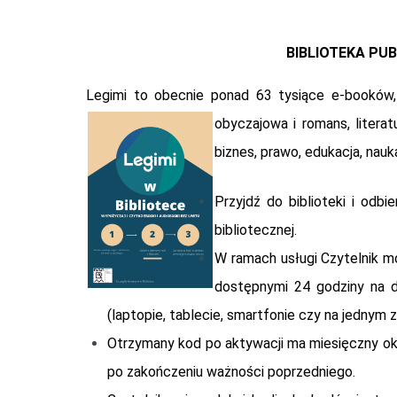
BIBLIOTEKA PU
Legimi to obecnie ponad 63 tysiące e-booków, a 
obyczajowa i romans,
litera
biznes, prawo, edukacja, nauka
Przyjdź do biblioteki i odb
bibliotecznej.
W ramach usługi Czytelnik m
dostępnymi 24 godziny na d
(laptopie, tablecie, smartfonie czy na jedny
Otrzymany kod po aktywacji ma miesięczny okre
po zakończeniu ważności poprzedniego.